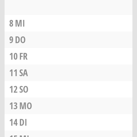
8
MI
9
DO
10
FR
11
SA
12
SO
13
MO
14
DI