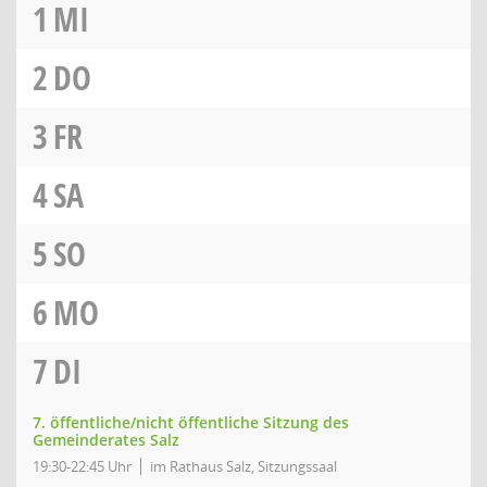
1
MI
2
DO
3
FR
4
SA
5
SO
6
MO
7
DI
7. öffentliche/nicht öffentliche Sitzung des
Gemeinderates Salz
19:30-22:45 Uhr
im Rathaus Salz, Sitzungssaal