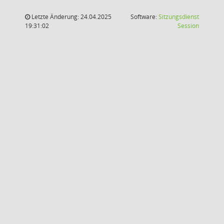
Letzte Änderung: 24.04.2025
Software:
Sitzungsdienst
(Wird in
19:31:02
Session