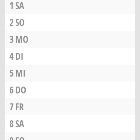
1
SA
2
SO
3
MO
4
DI
5
MI
6
DO
7
FR
8
SA