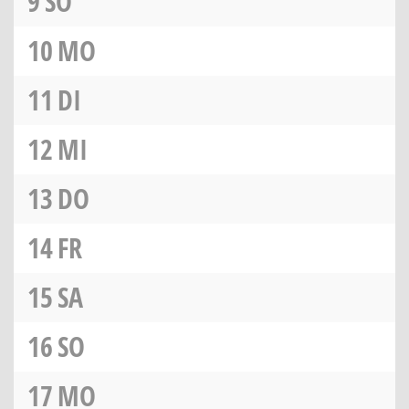
9
SO
10
MO
11
DI
12
MI
13
DO
14
FR
15
SA
16
SO
17
MO