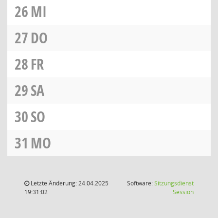
26
MI
27
DO
28
FR
29
SA
30
SO
31
MO
Letzte Änderung: 24.04.2025
Software:
Sitzungsdienst
(Wird in
19:31:02
Session