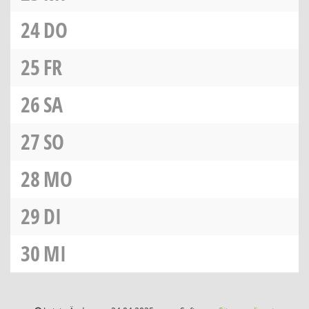
24
DO
25
FR
26
SA
27
SO
28
MO
29
DI
30
MI