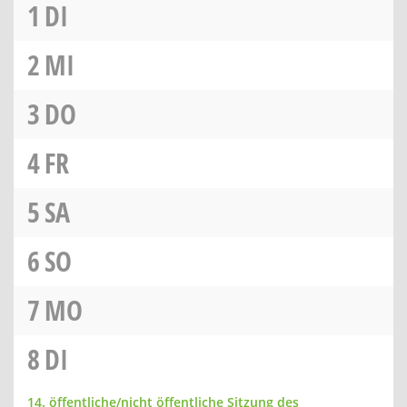
1
DI
2
MI
3
DO
4
FR
5
SA
6
SO
7
MO
8
DI
14. öffentliche/nicht öffentliche Sitzung des