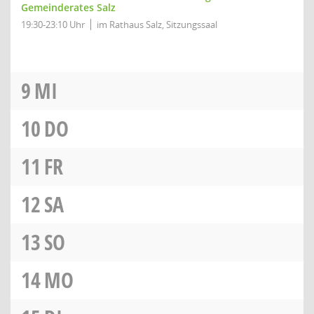
Gemeinderates Salz
19:30-23:10 Uhr
im Rathaus Salz, Sitzungssaal
9
MI
10
DO
11
FR
12
SA
13
SO
14
MO