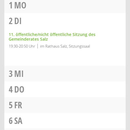
1
MO
2
DI
11. öffentliche/nicht öffentliche Sitzung des
Gemeinderates Salz
19:30-20:50 Uhr
im Rathaus Salz, Sitzungssaal
3
MI
4
DO
5
FR
6
SA