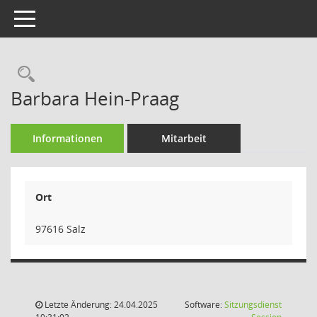
Toggle navigation
Rechercheauswahl
Barbara Hein-Praag
Informationen
Mitarbeit
Ort
97616 Salz
Letzte Änderung: 24.04.2025
Software:
Sitzungsdienst
(Wird in