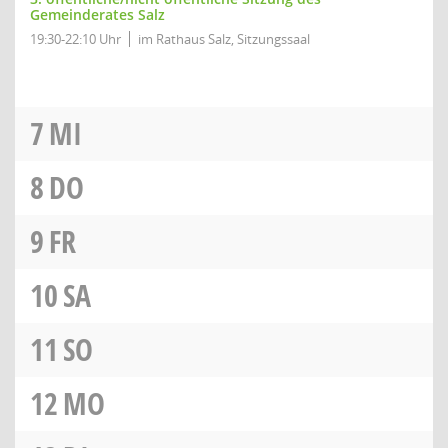
Gemeinderates Salz
19:30-22:10 Uhr
im Rathaus Salz, Sitzungssaal
7
MI
8
DO
9
FR
10
SA
11
SO
12
MO