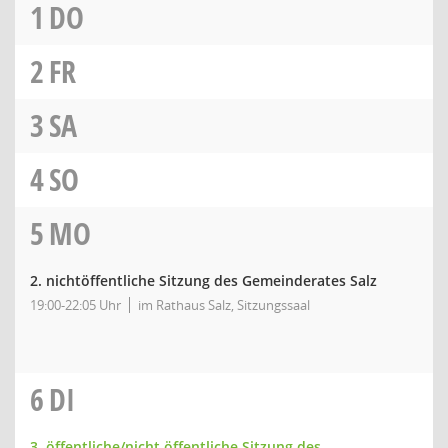
1
DO
2
FR
3
SA
4
SO
5
MO
2. nichtöffentliche Sitzung des Gemeinderates Salz
19:00-22:05 Uhr
im Rathaus Salz, Sitzungssaal
6
DI
3. öffentliche/nicht öffentliche Sitzung des