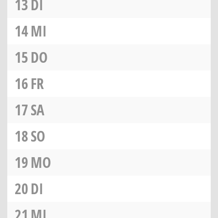
13
DI
14
MI
15
DO
16
FR
17
SA
18
SO
19
MO
20
DI
21
MI