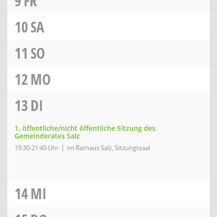
9
FR
10
SA
11
SO
12
MO
13
DI
1. öffentliche/nicht öffentliche Sitzung des
Gemeinderates Salz
19:30-21:45 Uhr
im Rathaus Salz, Sitzungssaal
14
MI