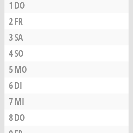
1
DO
2
FR
3
SA
4
SO
5
MO
6
DI
7
MI
8
DO