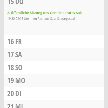
15
DO
2. öffentliche Sitzung des Gemeinderates Salz
19:30-22:15 Uhr
im Rathaus Salz, Sitzungssaal
16
FR
17
SA
18
SO
19
MO
20
DI
21
MI