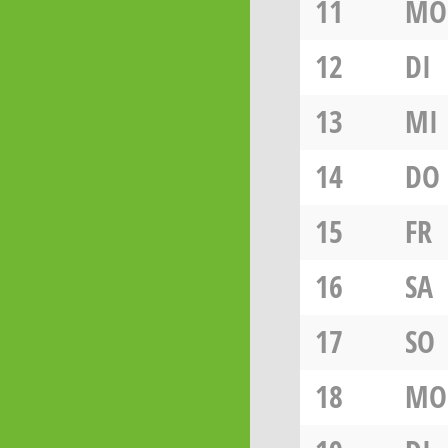
11
MO
12
DI
13
MI
14
DO
15
FR
16
SA
17
SO
18
MO