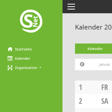
Toggle navigation
Kalender 20
Kalender
Startseite
Kalender
Januar
Organisation
1
FR
2
SA