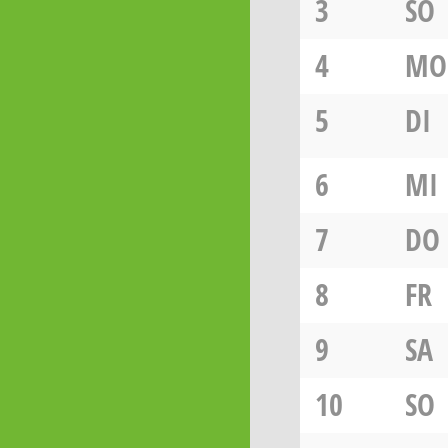
3
SO
4
MO
5
DI
6
MI
7
DO
8
FR
9
SA
10
SO