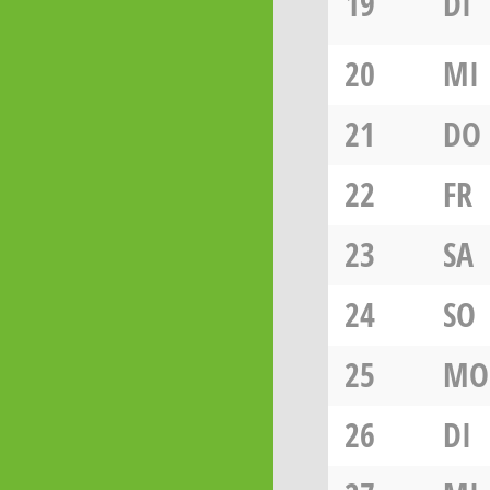
19
DI
20
MI
21
DO
22
FR
23
SA
24
SO
25
MO
26
DI