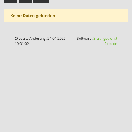
Keine Daten gefunden.
Letzte Änderung: 24.04.2025
Software:
Sitzungsdienst
(Wird in
19:31:02
Session