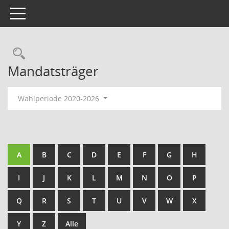
Toggle navigation
Rechercheauswahl
Mandatsträger
Wahlperiode 2020-2026
A
B
C
D
E
F
G
H
I
J
K
L
M
N
O
P
Q
R
S
T
U
V
W
X
Y
Z
Alle