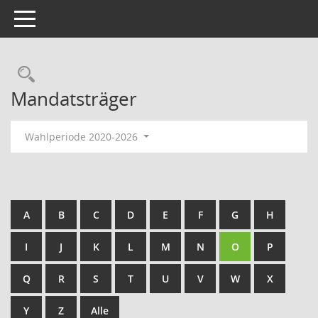
Toggle navigation
Rechercheauswahl
Mandatsträger
Wahlperiode 2020-2026
A
B
C
D
E
F
G
H
I
J
K
L
M
N
O
P
Q
R
S
T
U
V
W
X
Y
Z
Alle