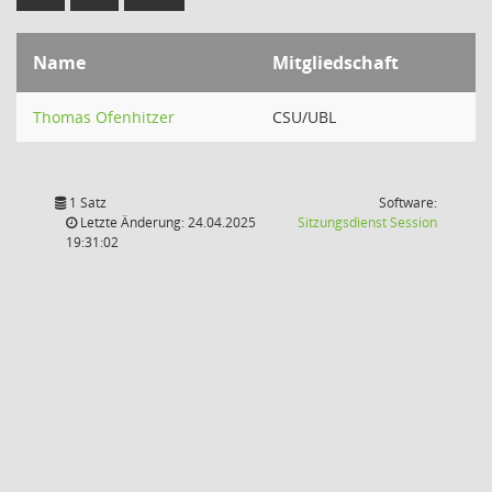
Name
Mitgliedschaft
Thomas Ofenhitzer
CSU/UBL
1 Satz
Software:
(Wird in
Letzte Änderung: 24.04.2025
Sitzungsdienst
Session
19:31:02