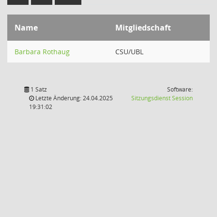
Name
Mitgliedschaft
Barbara Rothaug
CSU/UBL
1 Satz
Software:
(Wird in
Letzte Änderung: 24.04.2025
Sitzungsdienst
Session
19:31:02