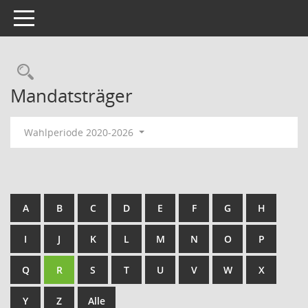
Toggle navigation
Rechercheauswahl
Mandatsträger
Wahlperiode 2020-2026
A
B
C
D
E
F
G
H
I
J
K
L
M
N
O
P
Q
R
S
T
U
V
W
X
Y
Z
Alle